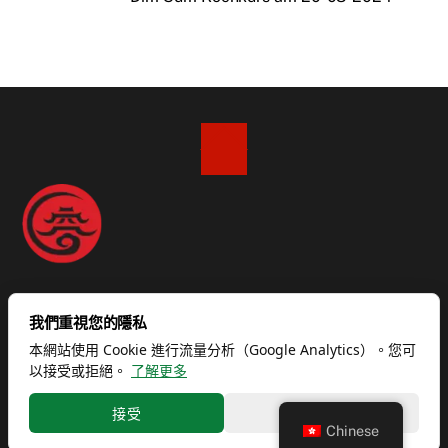
回
到
顶
部
一般商業條款和條件
數據保護
撤回權
版本說明
我們重視您的隱私
數據處理
本網站使用 Cookie 進行流量分析（Google Analytics）。您可
以接受或拒絕。
了解更多
©
China Restaurant Yung Shop - 容龍酒家
2026
Powered by
WordTune®
接受
拒絕
Chinese